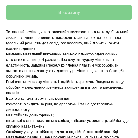
В корзину
Титановий ремінець виготовлений з високоякісного металу. Стильний
дизайн відмінно доповнить підкреслить стиль і додасть солідності.
Ідеальний ремінець для солідного чоловіка, який любить носити
важкий годинник.
Ремінець металевий виконаний великою кількістю одноблочних
сталевих пластин, які разом забезпечують чудову міцність та
еластичність. Завдяки способу кріплення пластин між собою, ви
зможете легко налаштувати довжину ремінця під ваше зап'ястя, без
особливих зусиль.
Ремінець має високу міцність і надійність кріплень. Завдяки методу
обробки – анодування, ремінець захищений від іржі та механічних
впливів.
Варто відзначити зручність ремінця:
комфортно сидить на руці, не дряпаючи її та не доставляючи
дискомфорту;
має стійкість до вигоряння;
якість кріплення пластин між собою, забезпечує ремінець стійкість до
сильних навантажень.
Особливу увагу потрібно приділити подвійній кнопковій застібці
металевого ремінця. Вона по-перше покращує дизайн, по-друге