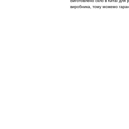
Виготовлено скло в Китаї для
виробника, тому можемо гарант