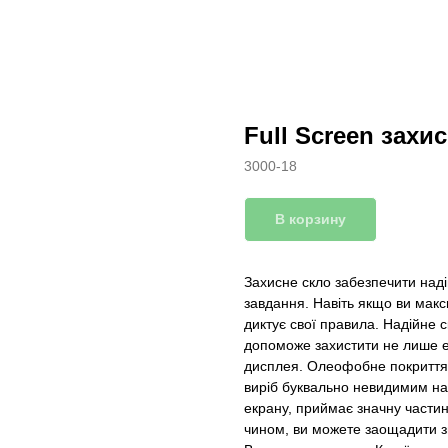
Full Screen захи
3000-18
В корзину
Захисне скло забезпечити над
завдання. Навіть якщо ви мак
диктує свої правила. Надійне 
допоможе захистити не лише е
дисплея. Олеофобне покриття н
виріб буквально невидимим на
екрану, приймає значну части
чином, ви можете заощадити зн