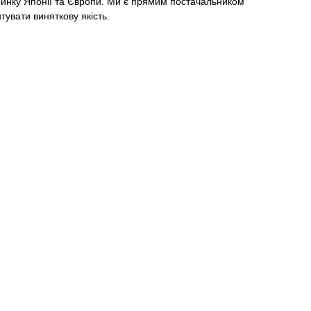
 ринку Японії та Європи. Ми є прямим постачальником
увати виняткову якість.