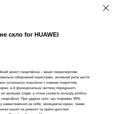
сне скло for HUAWEI
ійний захист смартфона – ваше першочергове
симально обережний користувач, активний ритм життя
скло останнього покоління з повним покриттям
кран, а й функціональну частину переднього
е залишає слідів, а точна схожість кольору робить
 смартфоні. При ударах скло, що покриває 99%
ну навантаження на себе, захищаючи екран, таким
ачні кошти на ремонті та заміні дисплея.