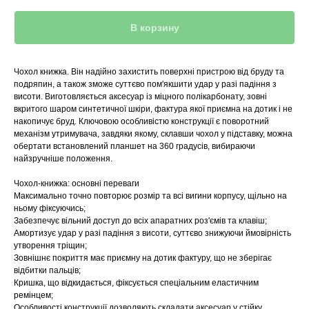
В корзину
Чохол книжка. Він надійно захистить поверхні пристрою від бруду та
подряпин, а також зможе суттєво пом'якшити удар у разі падіння з
висоти. Виготовляється аксесуар із міцного полікарбонату, зовні
вкритого шаром синтетичної шкіри, фактура якої приємна на дотик і не
накопичує бруд. Ключовою особливістю конструкції є поворотний
механізм утримувача, завдяки якому, склавши чохол у підставку, можна
обертати встановлений планшет на 360 градусів, вибираючи
найзручніше положення.
Чохол-книжка: основні переваги
Максимально точно повторює розмір та всі вигини корпусу, щільно на
ньому фіксуючись;
Забезпечує вільний доступ до всіх апаратних роз'ємів та клавіш;
Амортизує удар у разі падіння з висоти, суттєво знижуючи ймовірність
утворення тріщин;
Зовнішнє покриття має приємну на дотик фактуру, що не зберігає
відбитки пальців;
Кришка, що відкидається, фіксується спеціальним еластичним
ремінцем;
Особливості конструкції дозволяють складати аксесуар у стійку